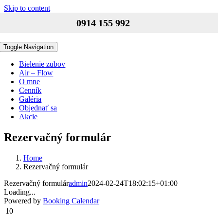
Skip to content
0914 155 992
Toggle Navigation
Bielenie zubov
Air – Flow
O mne
Cenník
Galéria
Objednať sa
Akcie
Rezervačný formulár
Home
Rezervačný formulár
Rezervačný formulár
admin
2024-02-24T18:02:15+01:00
Loading...
Powered by
Booking Calendar
10